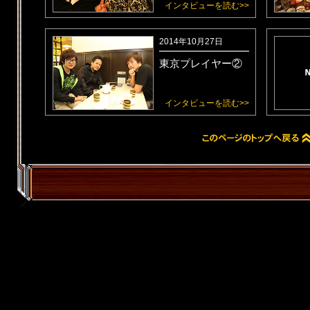
インタビューを読む>>
公式サイト復旧のお知らせ
2014年10月27日
2014年4月10日
東京プレイヤー②
『インタビュー』に"
片岡 洋さん
"、
加。
インタビューを読む>>
2014年3月12日
『インタビュー』に"
大塚ギチさん
"
2014年2月6日
『インタビュー』に"
小野義徳さん
"、
加。
2014年1月22日
電撃オンラインさんにて『VF年表』
2014年1月16日