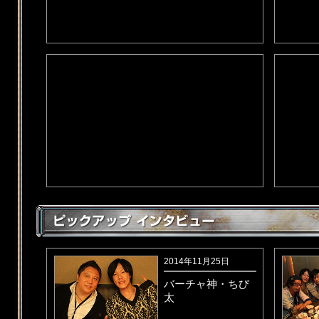
2014年9月30日
『インタビュー』に"
佐藤 大さん
"、
さん
"を追加。
2014年8月29日
『インタビュー』に"
東海プレイヤ
レイヤーのみなさん
"を追加。
『ピックアップムービー』追加。
2014年7月31日
『ピックアップムービー』追加。
2014年7月30日
2014年11月25日
『インタビュー』に"
東北プレイヤ
プレイヤーのみなさん
"を追加。
バーチャ神・ちび
太
2014年5月16日